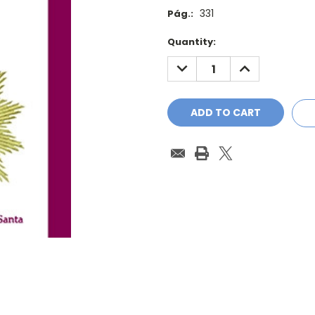
331
Pág.:
Current
Quantity:
Stock:
DECREASE
INCREASE
QUANTITY:
QUANTITY: