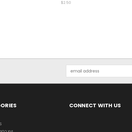
$2.50
Email
Address
ORIES
CONNECT WITH US
S
ITO XVI