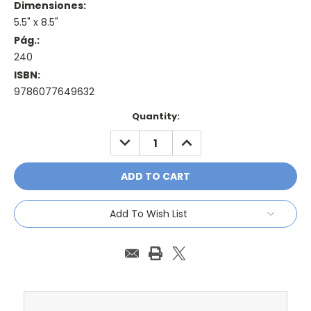
Dimensiones:
5.5" x 8.5"
Pág.:
240
ISBN:
9786077649632
Current
Quantity:
Stock:
DECREASE
INCREASE
QUANTITY:
QUANTITY:
Add To Wish List