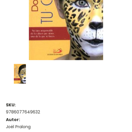
SKU:
9786077649632
Autor:
Joël Pralong